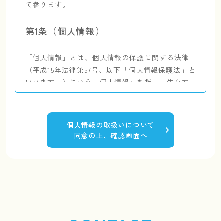
て参ります。
第1条
（個人情報）
「個人情報」とは、個人情報の保護に関する法律
（平成15年法律第57号、以下「個人情報保護法」と
いいます。）にいう「個人情報」を指し、生存す
る個人に関する情報であって、当該情報に含まれ
る氏名、生年月日その他の記述等により特定の個
人を識別できるもの又は個人識別符号が含まれる
個人情報の取扱いについて
ものを指します。
同意の上、確認画面へ
第2条
（個人情報の取得と利用）
当社は、以下の目的に必要な範囲で、ご本人の個
⼈情報を取得し、取得した情報を利用させていた
だきます。以下の⽬的の範囲を超えて個⼈情報を
利⽤する場合には、事前に適切な⽅法でご本人か