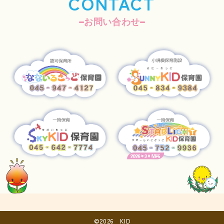
CONTACT
らの同意を得るものとします。
お問い合わせ
(1)
お問い合わせへの対応。
(2)
求人採用における面接の日時および、選考結
果の連絡。
(3)
取得した閲覧・購買履歴等の情報を分析し、
ユーザーに適した新商品・サービスをお知らせ
するためのユーザーが利用しているサービスの
新機能や更新情報、キャンペーン情報などをメ
ール送付によるご案内。
(4)
ユーザーが利用しているサービスのメンテナ
ンスなど、必要に応じたご連絡をするため
(5)
利用規約に違反したユーザーの特定、その他
不正不当な目的でサービスを利用したユーザー
の特定をし、ご利用をお断りするため
個人情報の利用目的は、変更前後の関連性につい
©2026 KID