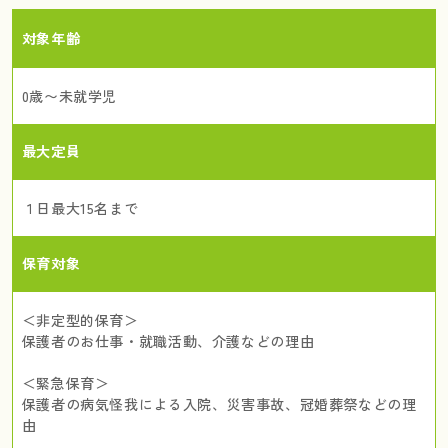
対象年齢
0歳〜未就学児
最大定員
１日最大15名まで
保育対象
＜非定型的保育＞
保護者のお仕事・就職活動、介護などの理由
＜緊急保育＞
保護者の病気怪我による入院、災害事故、冠婚葬祭などの理
由