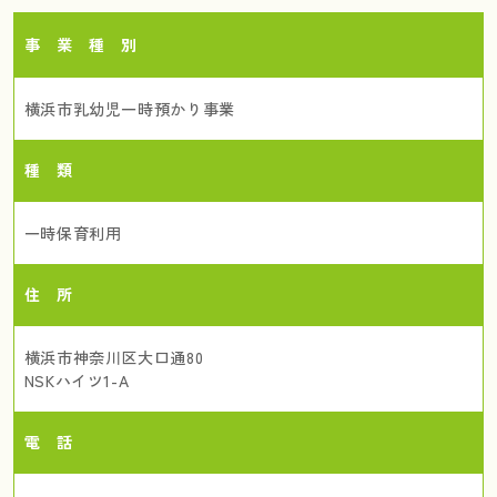
事 業 種 別
横浜市乳幼児一時預かり事業
種 類
一時保育利用
住 所
横浜市神奈川区大口通80
NSKハイツ1-A
電 話